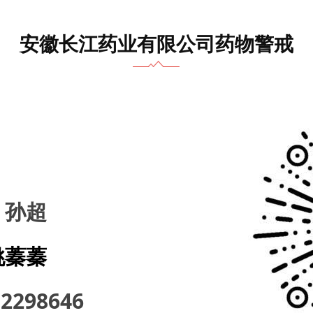
安徽长江药业有限公司药物警戒
：
孙超
姚蓁蓁
-2298646